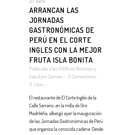
21 ABR
ARRANCAN LAS
JORNADAS
GASTRONÓMICAS DE
PERÚ EN EL CORTE
INGLES CON LA MEJOR
FRUTA ISLA BONITA
Publicado a las 11:55h
en
Nutrición y
Salud
por
Carmen
0 Comentarios
0
Likes
El restaurante de El Corte Inglés de la
Calle Serrano, en la milla de Oro
Madrileña, albergó ayer la inauguración
de las Jornadas Gastronómicas de Perú
que organiza la conocida cadena. Desde