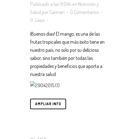
Publicado a las 11:04h
en
Nutrición y
Salud
por
Carmen
0 Comentarios
0
Likes
¡Buenos días! El mango, es una de las
frutas tropicales que más éxito tiene en
nuestro país, no solo por su delicioso
sabor, sino también por todas las
propiedades y beneficios que aporta a
nuestra salud.
AMPLIAR INFO