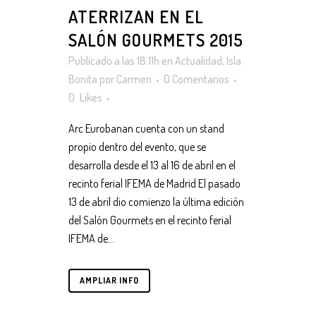
ATERRIZAN EN EL
SALÓN GOURMETS 2015
Publicado a las 18:11h
en
Actualidad
,
Isla
Bonita
por
Carmen
0 Comentarios
0
Likes
Arc Eurobanan cuenta con un stand
propio dentro del evento, que se
desarrolla desde el 13 al 16 de abril en el
recinto ferial IFEMA de Madrid El pasado
13 de abril dio comienzo la última edición
del Salón Gourmets en el recinto ferial
IFEMA de...
AMPLIAR INFO