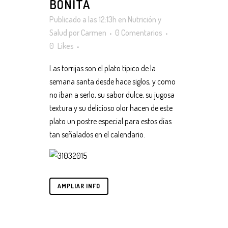
BONITA
Publicado a las 12:13h
en
Nutrición y
Salud
por
Carmen
0 Comentarios
0
Likes
Las torrijas son el plato típico de la
semana santa desde hace siglos, y como
no iban a serlo, su sabor dulce, su jugosa
textura y su delicioso olor hacen de este
plato un postre especial para estos días
tan señalados en el calendario.
AMPLIAR INFO