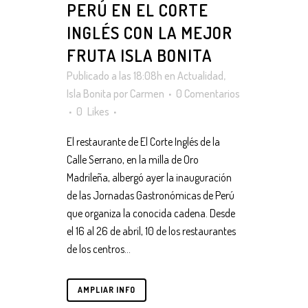
PERÚ EN EL CORTE
INGLÉS CON LA MEJOR
FRUTA ISLA BONITA
Publicado a las 18:08h
en
Actualidad
,
Isla Bonita
por
Carmen
0 Comentarios
0
Likes
El restaurante de El Corte Inglés de la
Calle Serrano, en la milla de Oro
Madrileña, albergó ayer la inauguración
de las Jornadas Gastronómicas de Perú
que organiza la conocida cadena. Desde
el 16 al 26 de abril, 10 de los restaurantes
de los centros...
AMPLIAR INFO