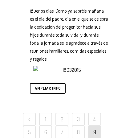
¡Buenos días! Como ya sabréis mañana
es el día del padre, día en el que se celebra
la dedicación del progenitor hacia sus
hijos durante toda su vida, y durante
toda la jornada se le agradece a través de
reuniones familiares, comidas especiales
y regalos.
AMPLIAR INFO
1
2
3
4
5
6
7
8
9