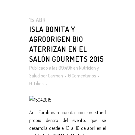
15 ABR
ISLA BONITA Y
AGROORIGEN BIO
ATERRIZAN EN EL
SALÓN GOURMETS 2015
Publicado a las 09:49h
en
Nutrición y
Salud
por
Carmen
0 Comentarios
0
Likes
Arc Eurobanan cuenta con un stand
propio dentro del evento, que se
desarrolla desde el 13 al 16 de abril en el