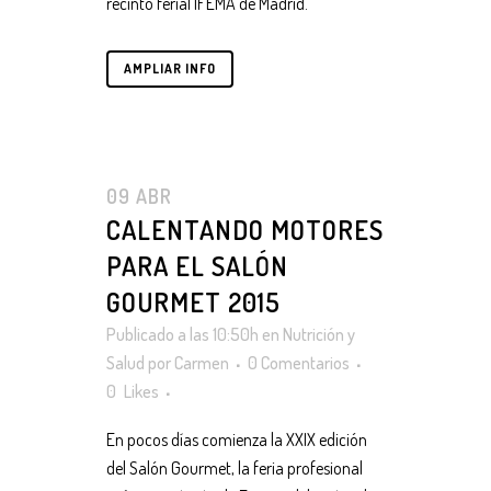
recinto ferial IFEMA de Madrid.
AMPLIAR INFO
09 ABR
CALENTANDO MOTORES
PARA EL SALÓN
GOURMET 2015
Publicado a las 10:50h
en
Nutrición y
Salud
por
Carmen
0 Comentarios
0
Likes
En pocos días comienza la XXIX edición
del Salón Gourmet, la feria profesional