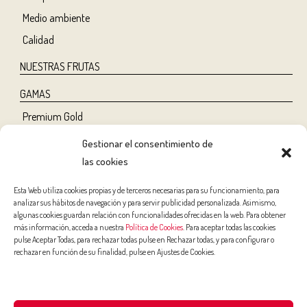
Medio ambiente
Calidad
NUESTRAS FRUTAS
GAMAS
Premium Gold
Tree Ripe
Gestionar el consentimiento de
Organic
las cookies
Classic
Esta Web utiliza cookies propias y de terceros necesarias para su funcionamiento, para
analizar sus hábitos de navegación y para servir publicidad personalizada. Asimismo,
NUTRICIÓN Y SALUD
algunas cookies guardan relación con funcionalidades ofrecidas en la web. Para obtener
más información, acceda a nuestra
Política de Cookies
. Para aceptar todas las cookies
Salud
pulse Aceptar Todas, para rechazar todas pulse en Rechazar todas, y para configurar o
rechazar en función de su finalidad, pulse en Ajustes de Cookies.
Belleza
Deporte
Niños