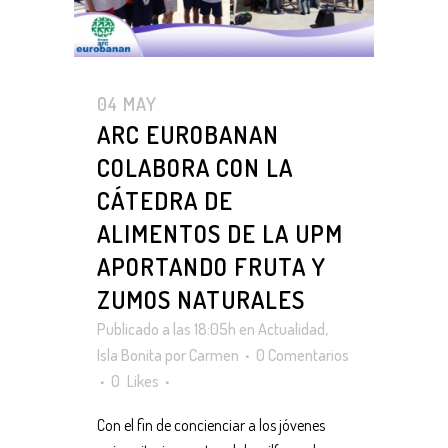
04 MAY
ARC EUROBANAN
COLABORA CON LA
CÁTEDRA DE
ALIMENTOS DE LA UPM
APORTANDO FRUTA Y
ZUMOS NATURALES
Publicado a las 18:05h
en
Actualidad
,
Isla Bonita
por
Carmen
0 Comentarios
0
Likes
Con el fin de concienciar a los jóvenes