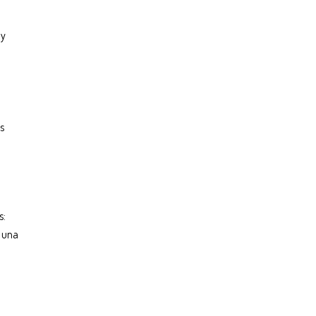
 y
s
s:
e una