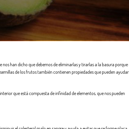
pre nos han dicho que debemos de eliminarlas y tirarlas a la basura porque
las semillas de los frutos también contienen propiedades que pueden ayudar
l interior que está compuesta de infinidad de elementos, que nos pueden
sminuir el colesterol malo en sangre y ayuda a evitar que se forme placa