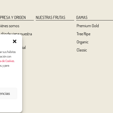
PRESA Y ORIGEN
NUESTRAS FRUTAS
GAMAS
iénes somos
Premium Gold
 dónde viene nuestra
Tree Ripe
uta
Organic
mpromiso social
Classic
ar sus hábitos
dio ambiente
lación con
ca de Cookies
.
lidad
s, y para
rencias