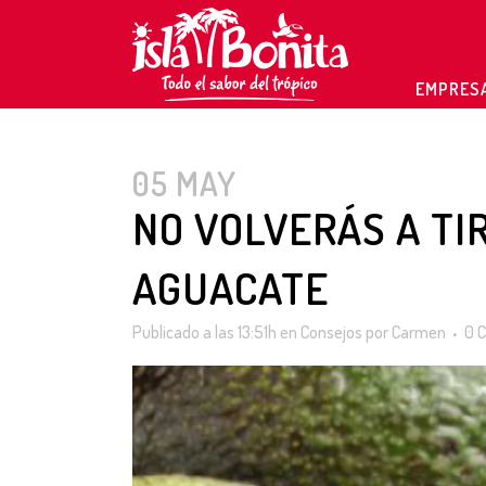
EMPRESA
05 MAY
NO VOLVERÁS A TI
AGUACATE
Publicado a las 13:51h
en
Consejos
por
Carmen
0 