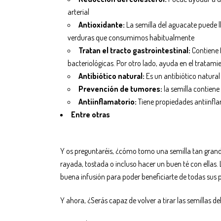
arterial
Antioxidante:
La semilla del aguacate puede l
verduras que consumimos habitualmente
Tratan el tracto gastrointestinal:
Contiene 
bacteriológicas. Por otro lado, ayuda en el tratamie
Antibiótico natural:
Es un antibiótico natura
Prevención de tumores:
la semilla contiene
Antiinflamatorio:
Tiene propiedades antiinfl
Entre otras
Y os preguntaréis, ¿cómo tomo una semilla tan grande
rayada, tostada o incluso hacer un buen té con ellas
buena infusión para poder beneficiarte de todas sus 
Y ahora, ¿Serás capaz de volver a tirar las semillas d