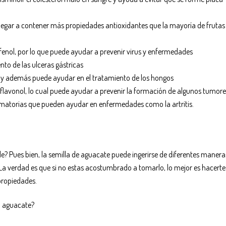
legar a contener más propiedades antioxidantes que la mayoría de frutas
fenol, por lo que puede ayudar a prevenir virus y enfermedades
nto de las ulceras gástricas
l y además puede ayudar en el tratamiento de los hongos
 flavonol, lo cual puede ayudar a prevenir la formación de algunos tumore
amatorias que pueden ayudar en enfermedades como la artritis.
? Pues bien, la semilla de aguacate puede ingerirse de diferentes manera
. La verdad es que si no estas acostumbrado a tomarlo, lo mejor es hacert
propiedades.
el aguacate?