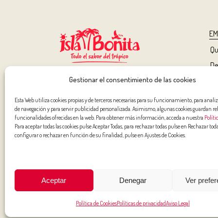
EM
Qu
De
fr
Gestionar el consentimiento de las cookies
PROMOCIONES
Co
Esta Web utiliza cookies propias y de terceros necesarias para su funcionamiento, para analiz
Me
de navegación y para servir publicidad personalizada. Asimismo, algunas cookies guardan re
BLOG
funcionalidades ofrecidas en la web. Para obtener más información, acceda a nuestra
Políti
Ca
Para aceptar todas las cookies pulse Aceptar Todas, para rechazar todas pulse en Rechazar toda
CONTACTO
configurar o rechazar en función de su finalidad, pulse en Ajustes de Cookies.
AVISO LEGAL
POLÍTICAS DE PRIVACIDAD
Aceptar
Denegar
Ver prefe
POLÍTICA DE COOKIES
Política de Cookies
Políticas de privacidad
Aviso Legal
MAPA WEB