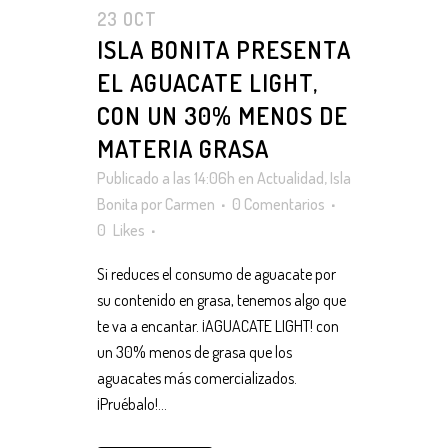
23 OCT
ISLA BONITA PRESENTA
EL AGUACATE LIGHT,
CON UN 30% MENOS DE
MATERIA GRASA
Publicado a las 14:06h
en
Actualidad
,
Isla
Bonita
por
Carmen
0 Comentarios
0
Likes
Si reduces el consumo de aguacate por
su contenido en grasa, tenemos algo que
te va a encantar. ¡AGUACATE LIGHT! con
un 30% menos de grasa que los
aguacates más comercializados.
¡Pruébalo!...