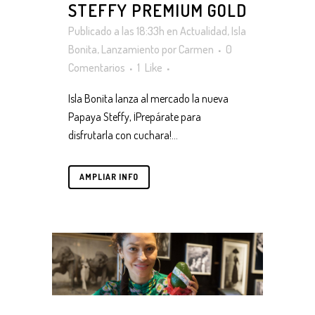
STEFFY PREMIUM GOLD
Publicado a las 18:33h
en
Actualidad
,
Isla
Bonita
,
Lanzamiento
por
Carmen
0
Comentarios
1
Like
Isla Bonita lanza al mercado la nueva
Papaya Steffy, ¡Prepárate para
disfrutarla con cuchara!...
AMPLIAR INFO