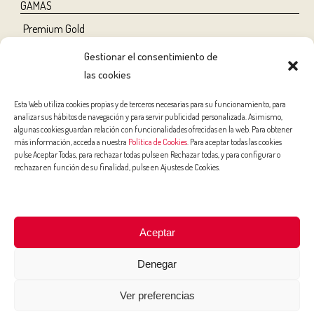
GAMAS
Premium Gold
Tree Ripe
Gestionar el consentimiento de
Organic
las cookies
Classic
Esta Web utiliza cookies propias y de terceros necesarias para su funcionamiento, para
analizar sus hábitos de navegación y para servir publicidad personalizada. Asimismo,
NUTRICIÓN Y SALUD
algunas cookies guardan relación con funcionalidades ofrecidas en la web. Para obtener
más información, acceda a nuestra
Política de Cookies
. Para aceptar todas las cookies
Salud
pulse Aceptar Todas, para rechazar todas pulse en Rechazar todas, y para configurar o
rechazar en función de su finalidad, pulse en Ajustes de Cookies.
Belleza
Deporte
Niños
Aceptar
RECETAS
Denegar
ACTUALIDAD
Isla Bonita
Ver preferencias