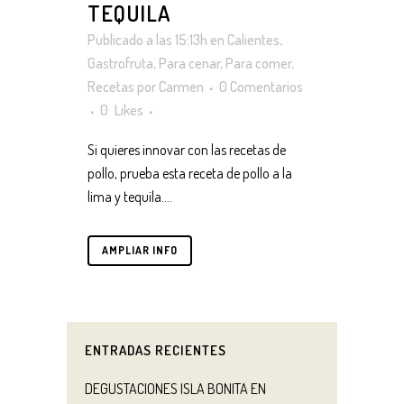
TEQUILA
Publicado a las 15:13h
en
Calientes
,
Gastrofruta
,
Para cenar
,
Para comer
,
Recetas
por
Carmen
0 Comentarios
0
Likes
Si quieres innovar con las recetas de
pollo, prueba esta receta de pollo a la
lima y tequila....
AMPLIAR INFO
ENTRADAS RECIENTES
DEGUSTACIONES ISLA BONITA EN