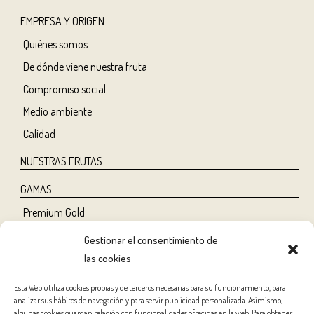
EMPRESA Y ORIGEN
Quiénes somos
De dónde viene nuestra fruta
Compromiso social
Medio ambiente
Calidad
NUESTRAS FRUTAS
GAMAS
Premium Gold
Tree Ripe
Gestionar el consentimiento de
Organic
las cookies
Classic
Esta Web utiliza cookies propias y de terceros necesarias para su funcionamiento, para
analizar sus hábitos de navegación y para servir publicidad personalizada. Asimismo,
NUTRICIÓN Y SALUD
algunas cookies guardan relación con funcionalidades ofrecidas en la web. Para obtener