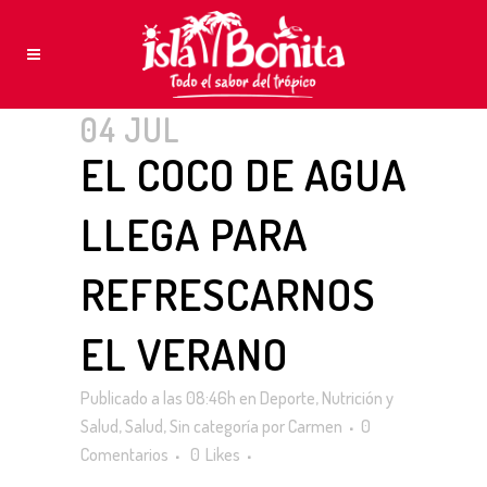
04 JUL
EL COCO DE AGUA
LLEGA PARA
REFRESCARNOS
EL VERANO
Publicado a las 08:46h
en
Deporte
,
Nutrición y
Salud
,
Salud
,
Sin categoría
por
Carmen
0
Comentarios
0
Likes