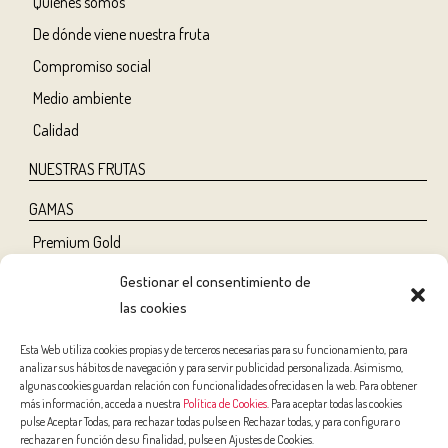
Quiénes somos
De dónde viene nuestra fruta
Compromiso social
Medio ambiente
Calidad
NUESTRAS FRUTAS
GAMAS
Premium Gold
Tree Ripe
Gestionar el consentimiento de
Organic
las cookies
Classic
Esta Web utiliza cookies propias y de terceros necesarias para su funcionamiento, para
analizar sus hábitos de navegación y para servir publicidad personalizada. Asimismo,
NUTRICIÓN Y SALUD
algunas cookies guardan relación con funcionalidades ofrecidas en la web. Para obtener
más información, acceda a nuestra
Política de Cookies
. Para aceptar todas las cookies
Salud
pulse Aceptar Todas, para rechazar todas pulse en Rechazar todas, y para configurar o
rechazar en función de su finalidad, pulse en Ajustes de Cookies.
Belleza