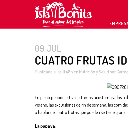
EMPRESA
09 JUL
CUATRO FRUTAS ID
Publicado a las 11:48h
en
Nutrición y Salud
por
Carm
En pleno periodo estival estamos acostumbrados a de
verano, las excursiones de fin de semana, las comidas
a hablar de cuatro frutas que pueden serte de gran ut
La papaya
: