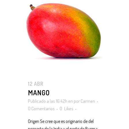
12 ABR
MANGO
Publicado a las 16:42h
en
por
Carmen
0 Comentarios
0
Likes
Origen Se cree que es originario de del
noroeste de la India y el norte de Burma,