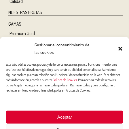
Calidad
NUESTRAS FRUTAS
GAMAS
Premium Gold
Tree Ripe
Gestionar el consentimiento de
Organic
las cookies
Classic
Esta Web utiliza cookies propias y de terceros necesarias para su funcionamiento, para
analizar sus hábitos de navegación y para servir publicidad personalizada. Asimismo,
NUTRICIÓN Y SALUD
algunas cookies guardan relación con funcionalidades ofrecidas en la web. Para obtener
más información, acceda a nuestra
Política de Cookies
. Para aceptar todas las cookies
Salud
pulse Aceptar Todas, para rechazar todas pulse en Rechazar todas, y para configurar o
rechazar en función de su finalidad, pulse en Ajustes de Cookies.
Belleza
Deporte
Niños
Aceptar
RECETAS