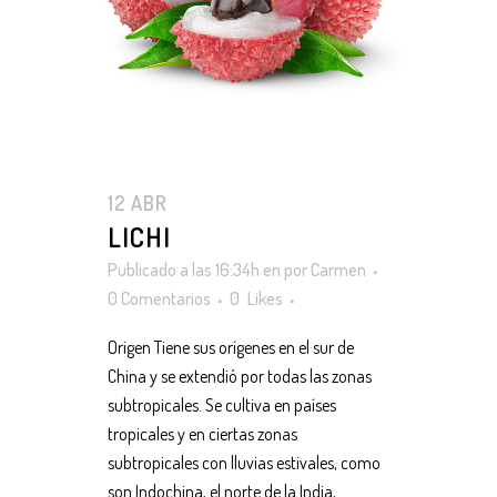
12 ABR
LICHI
Publicado a las 16:34h
en
por
Carmen
0 Comentarios
0
Likes
Origen Tiene sus orígenes en el sur de
China y se extendió por todas las zonas
subtropicales. Se cultiva en países
tropicales y en ciertas zonas
subtropicales con lluvias estivales, como
son Indochina, el norte de la India,