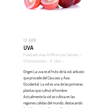
12 ABR
UVA
Publicado a las 14:01h
en
por
Carmen
0 Comentarios
0
Likes
Origen La uva es el fruto de la vid, arbusto
que procede del Cáucaso y Asia
Occidental. La vid es una de las primeras
plantas que cultivó el hombre.
Actualmente la vid se cultiva en las
regiones cálidas del mundo, destacando: