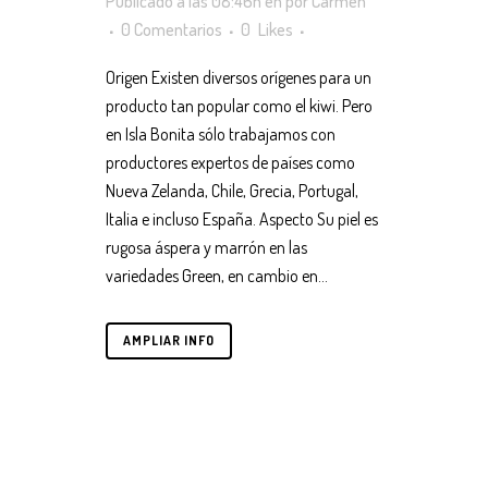
Publicado a las 08:46h
en
por
Carmen
0 Comentarios
0
Likes
Origen Existen diversos orígenes para un
producto tan popular como el kiwi. Pero
en Isla Bonita sólo trabajamos con
productores expertos de países como
Nueva Zelanda, Chile, Grecia, Portugal,
Italia e incluso España. Aspecto Su piel es
rugosa áspera y marrón en las
variedades Green, en cambio en...
AMPLIAR INFO